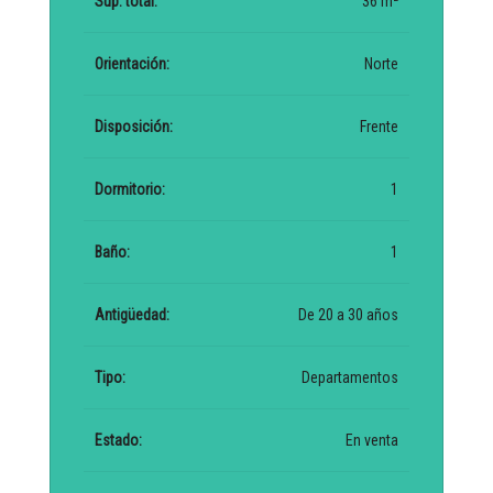
Sup. total:
36 m²
Orientación:
Norte
Disposición:
Frente
Dormitorio:
1
Baño:
1
Antigüedad:
De 20 a 30 años
Tipo:
Departamentos
Estado:
En venta