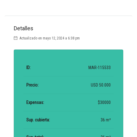
Detalles
Actualizado en mayo 12, 2024 a 6:38 pm
ID:
MAR-115533
Precio:
USD 50.000
Expensas:
$30000
Sup. cubierta:
36 m²